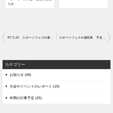
らせ
投
R7.5.24 スポーツフェスin瀬田東 開催します！
スポーツフェスin瀬田東 予定どおり開催します！
稿
ナ
ビ
カテゴリー
ゲ
お知らせ (48)
ー
シ
大会やイベントのレポート (19)
ョ
年間の行事予定 (25)
ン