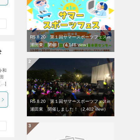
R5.8.20 第１回サマースポーツフェスin
瀬田東 開催！
（4,146 view）
せ
令和
田
…]
R5.8.20 第１回サマースポーツフェスin
瀬田東 開催しました！
（2,402 view）