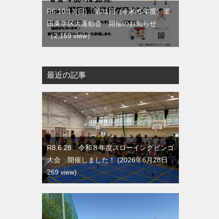
R6.10.13(日) 第31回（令和６年度）瀬
田東学区大運動会 開催のお知らせ
（2,169 view）
最近の記事
R8.6.28 令和８年度スローイングビンゴ
大会 開催しました！
2026年6月28日
269 view