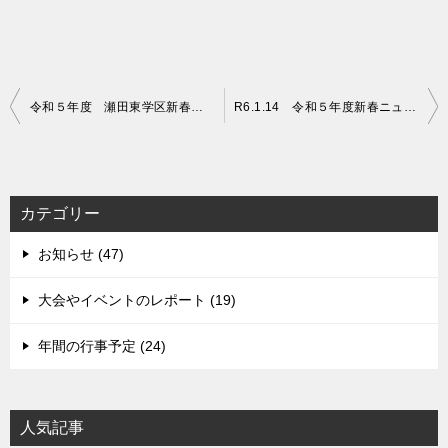
投
令和５年度 瀬田東学区新春ニュースポーツ（ボッチャ）大会
R6.1.14 令和５年度新春ニュースポーツ（ボッチャ）大会 開催しました！
稿
ナ
ビ
カテゴリー
ゲ
お知らせ (47)
ー
シ
大会やイベントのレポート (19)
ョ
年間の行事予定 (24)
ン
人気記事