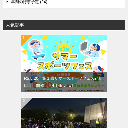
年間の行事予定 (24)
人気記事
R5.8.20 第１回サマースポーツフェスin瀬
田東 開催！
（4,145 view）