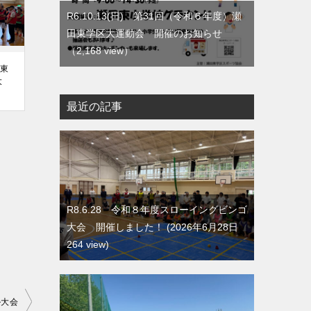
R6.10.13(日) 第31回（令和６年度）瀬
田東学区大運動会 開催のお知らせ
（2,168 view）
田東
大
最近の記事
R8.6.28 令和８年度スローイングビンゴ
大会 開催しました！
2026年6月28日
264 view
ル大会