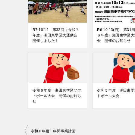
R7.10.12 第32回（令和７
R6.10.13(日) 第3
年度）瀬田東学区大運動会
６年度）瀬田東学区大
開催しました！
会 開催のお知らせ
令和６年度 瀬田東学区ソフ
令和５年度 瀬田東学
トボール大会 開催のお知ら
トボール大会
せ
投
令和６年度 年間事業計画